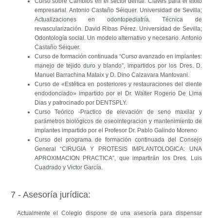
Curso sobre Cambios en el sector dental. Claves para el éxito
empresarial. Antonio Castaño Séiquer. Universidad de Sevilla;
Actualizaciones en odontopediatría. Técnica de
revascularización. David Ribas Pérez. Universidad de Sevilla;
Odontología social. Un modelo alternativo y necesario. Antonio
Castaño Séiquer.
Curso de formación continuada “Curso avanzado en implantes:
manejo de tejido duro y blando”, impartidos por los Dres. D.
Manuel Barrachina Mataix y D. Dino Calzavara Mantovani.
Curso de «Estética en posteriores y restauraciones del diente
endodonciado» impartido por el Dr. Walter Rogerio De Lima
Dias y patrocinado por DENTSPLY.
Curso Teórico -Practico de elevación de seno maxilar y
parámetros biológicos de oseointegracion y mantenimiento de
implantes impartido por el Profesor Dr. Pablo Galindo Moreno
Curso del programa de formación continuada del Consejo
General “CIRUGIA Y PROTESIS IMPLANTOLOGICA: UNA
APROXIMACION PRACTICA”, que impartirán los Dres. Luis
Cuadrado y Victor García.
7 - Asesoría jurídica:
Actualmente el Colegio dispone de una asesoría para dispensar