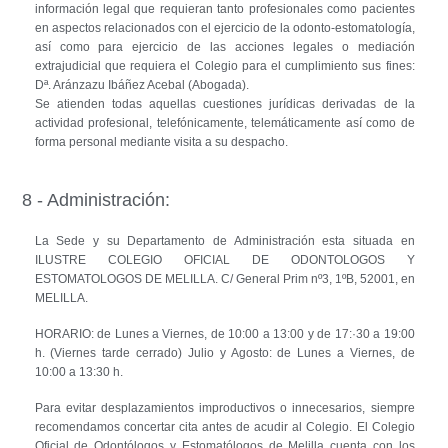
información legal que requieran tanto profesionales como pacientes
en aspectos relacionados con el ejercicio de la odonto-estomatología,
así como para ejercicio de las acciones legales o mediación
extrajudicial que requiera el Colegio para el cumplimiento sus fines:
Dª. Aránzazu Ibáñez Acebal (Abogada).
Se atienden todas aquellas cuestiones jurídicas derivadas de la
actividad profesional, telefónicamente, telemáticamente así como de
forma personal mediante visita a su despacho.
8 - Administración:
La Sede y su Departamento de Administración esta situada en
ILUSTRE COLEGIO OFICIAL DE ODONTOLOGOS Y
ESTOMATOLOGOS DE MELILLA. C/ General Prim nº3, 1ºB, 52001, en
MELILLA.
HORARIO: de Lunes a Viernes, de 10:00 a 13:00 y de 17:·30 a 19:00
h. (Viernes tarde cerrado) Julio y Agosto: de Lunes a Viernes, de
10:00 a 13:30 h.
Para evitar desplazamientos improductivos o innecesarios, siempre
recomendamos concertar cita antes de acudir al Colegio. El Colegio
Oficial de Odontólogos y Estomatólogos de Melilla cuenta con los